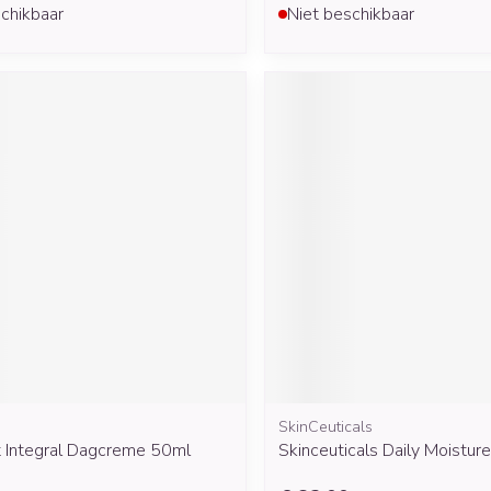
chikbaar
Niet beschikbaar
SkinCeuticals
ft Integral Dagcreme 50ml
Skinceuticals Daily Moistur