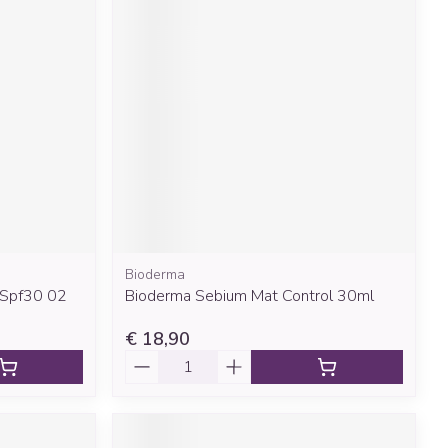
rende
Parfums en
geurproducten
Bioderma
CBD
 Spf30 02
Bioderma Sebium Mat Control 30ml
€ 18,90
Aantal