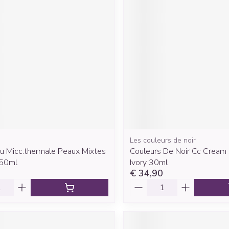
Mondmaskers
rging
Supplementen
Insectenwe
middelen
ssen
 geïrriteerde
Les couleurs de noir
Zelfbruiner
Scheren
au Micc.thermale Peaux Mixtes
Couleurs De Noir Cc Cream
250ml
Ivory 30ml
€ 34,90
Aantal