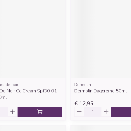
rs de noir
Dermolin
 De Noir Cc Cream Spf30 01
Dermolin Dagcreme 50ml
30ml
€ 12,95
Aantal