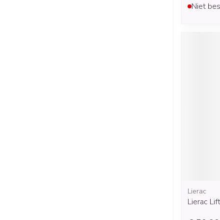
Niet bes
Lierac
Lierac Li