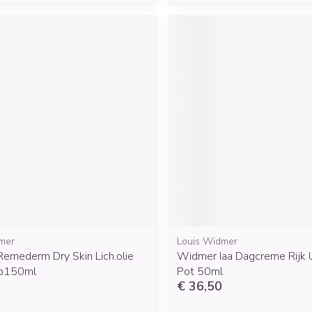
mer
Louis Widmer
emederm Dry Skin Lich.olie
Widmer Iaa Dagcreme Rijk 
Sp150ml
Pot 50ml
€ 36,50