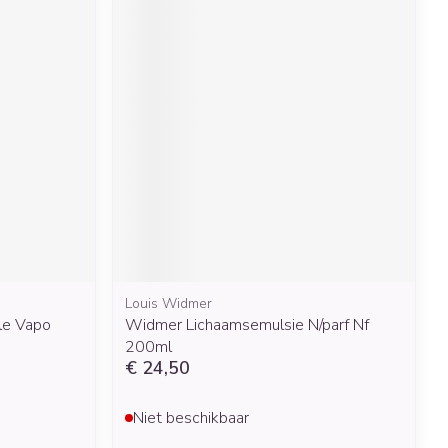
Louis Widmer
ale Vapo
Widmer Lichaamsemulsie N/parf Nf
200ml
€ 24,50
Niet beschikbaar