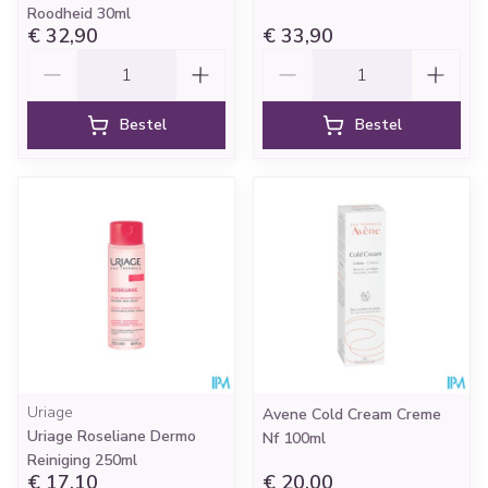
Roodheid 30ml
€ 32,90
€ 33,90
Aantal
Aantal
Bestel
Bestel
Uriage
Avene Cold Cream Creme
Uriage Roseliane Dermo
Nf 100ml
Reiniging 250ml
€ 17,10
€ 20,00