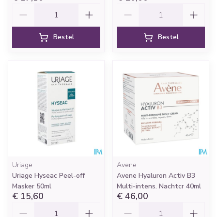
Aantal
Aantal
Bestel
Bestel
Uriage
Avene
Uriage Hyseac Peel-off
Avene Hyaluron Activ B3
Masker 50ml
Multi-intens. Nachtcr 40ml
€ 15,60
€ 46,00
Aantal
Aantal