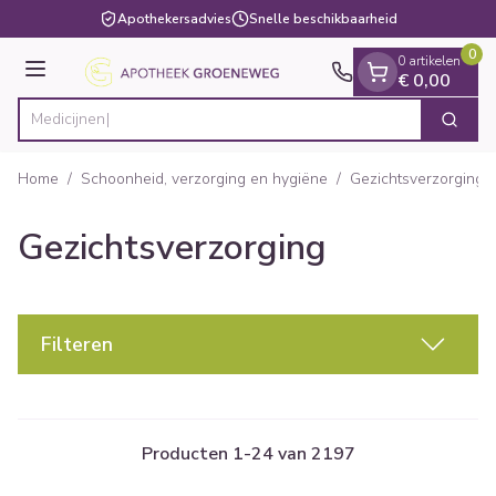
Dia 1 van 1
Ga naar de inhoud
Apothekersadvies
Snelle beschikbaarheid
0
0 artikelen
Menu
€ 0,00
Zoek
Product, merk, categorie...
Home
/
Schoonheid, verzorging en hygiëne
/
Gezichtsverzorging
Gezichtsverzorging
Filteren
Producten
1
-
24
van
2197