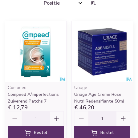
Sorteer op:
Compeed
Uriage
Compeed A/imperfections
Uriage Age Creme Rose
Zuiverend Patchs 7
Nutri Redensifiante 50ml
€ 12,79
€ 46,20
Aantal
Aantal
Bestel
Bestel