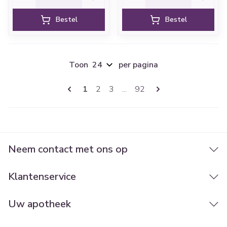
Bestel
Bestel
Toon
per pagina
Pagina's
U lees momenteel pagina
Pagina
Pagina
Pagina
1
2
3
...
92
Neem contact met ons op
Klantenservice
Uw apotheek