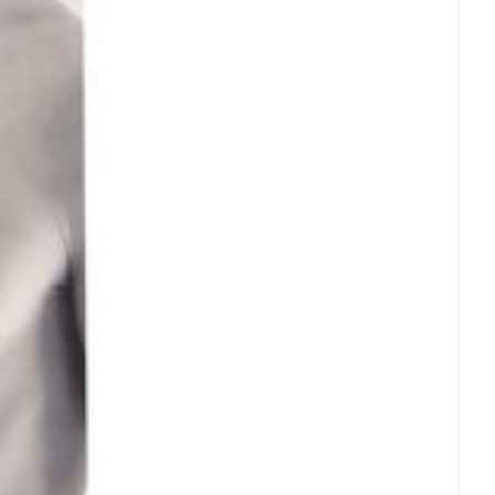
rende
Parfums en
geurproducten
CBD