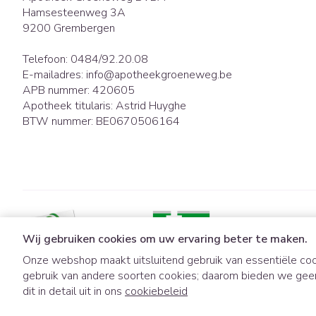
Hamsesteenweg 3A
9200
Grembergen
Telefoon:
0484/92.20.08
E-mailadres:
info@
apotheekgroeneweg.be
APB nummer:
420605
Apotheek titularis:
Astrid Huyghe
BTW nummer:
BE0670506164
Wij gebruiken cookies om uw ervaring beter te maken.
Onze webshop maakt uitsluitend gebruik van essentiële coo
gebruik van andere soorten cookies; daarom bieden we gee
Algemene verkoopsvoorwaarden
Privacy disclaimer
Cookies
dit in detail uit in ons
cookiebeleid