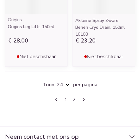
Origins
Akileine Spray Zware
Origins Leg Lifts 150ml
Benen Cryo Drain. 150ml
10108
€ 28,00
€ 23,20
Niet beschikbaar
Niet beschikbaar
Toon
per pagina
Pagina's
U lees momenteel pagina
Pagina
1
2
Neem contact met ons op