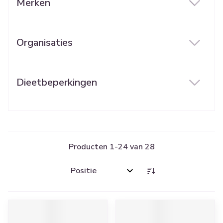
Merken
filter
Organisaties
filter
Dieetbeperkingen
filter
Producten
1
-
24
van
28
Sorteer op: