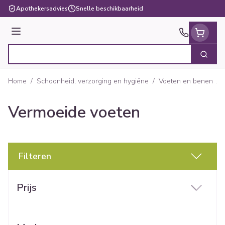
Ga naar de inhoud
Apothekersadvies
Snelle beschikbaarheid
Menu
Zoek
Product, merk, categorie...
Home
/
Schoonheid, verzorging en hygiëne
/
Voeten en benen
/
Vermoeide voeten
Filteren
Doorgaan naar productlijst
Prijs
filter