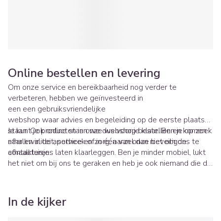
Online bestellen en levering
Om onze service en bereikbaarheid nog verder te
verbeteren, hebben we geïnvesteerd in
een een gebruiksvriendelijke
webshop waar advies en begeleiding op de eerste plaats
staan. Ook online staan we dus voor je klaar. Ben je op zoek
Je kunt je producten in onze webshop bestellen en komen
naar kwaliteit, service en zorg, aarzel dan niet om ons te
afhalen in de apotheek of in één van onze beveiligde
contacteren.
afhaalkluisjes laten klaarleggen. Ben je minder mobiel, lukt
het niet om bij ons te geraken en heb je ook niemand die de
medicatie voor je kan komen afhalen, dan bieden wij als
extra service om je bestelling thuis te komen leveren.
In de kijker