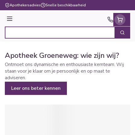
Ga naar de inhoud
Apothekersadvies
Snelle beschikbaarheid
Menu
Zoek
Product, merk, categorie...
Apotheek Groeneweg: wie zijn wij?
Ontmoet ons dynamische en enthousiaste kernteam. Wij
staan voor je klaar om je persoonlijk en op maat te
adviseren.
Leer ons beter kennen