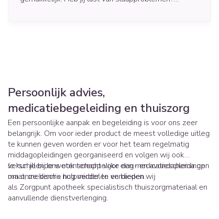
Gelukkig zijn er enkele eenvoudige tips om je
nachtrust te verbeteren!
Persoonlijk advies,
medicatiebegeleiding en thuiszorg
Een persoonlijke aanpak en begeleiding is voor ons zeer
belangrijk. Om voor ieder product de meest volledige uitleg
te kunnen geven worden er voor het team regelmatig
middagopleidingen georganiseerd en volgen wij ook
verschillende wetenschappelijke dag- en avondopleidingen
Je kun je bij ons ook terecht voor een medicatieschema op
om onze kennis nog verder te verdiepen.
maat, medische hulpmiddelen en bieden wij
als Zorgpunt apotheek specialistisch thuiszorgmateriaal en
aanvullende dienstverlenging.