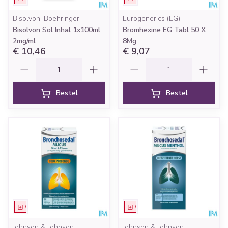
Bisolvon, Boehringer
Eurogenerics (EG)
Bisolvon Sol Inhal 1x100ml
Bromhexine EG Tabl 50 X
2mg/ml
8Mg
€ 10,46
€ 9,07
Aantal
Aantal
Bestel
Bestel
Geneesmiddel
Geneesmiddel
Johnson & Johnson
Johnson & Johnson