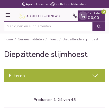
Dia 1 van 1
Ga naar de inhoud
Apothekersadvies
Snelle beschikbaarheid
0
0 artikelen
Menu
€ 0,00
Medici
Zoek
Product, merk, categorie...
Home
/
Geneesmiddelen
/
Hoest
/
Diepzittende slijmhoest
Diepzittende slijmhoest
Filteren
Producten
1
-
24
van
45