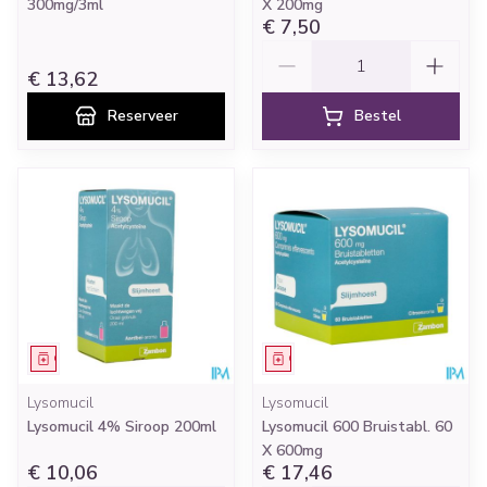
300mg/3ml
X 200mg
€ 7,50
Aantal
€ 13,62
Reserveer
Bestel
Geneesmiddel
Geneesmiddel
Lysomucil
Lysomucil
Lysomucil 4% Siroop 200ml
Lysomucil 600 Bruistabl. 60
X 600mg
€ 10,06
€ 17,46