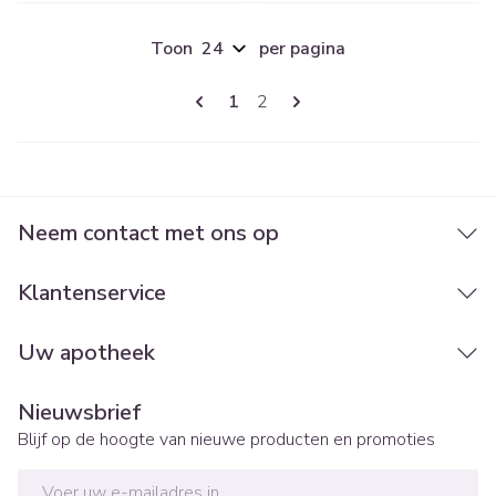
Toon
per pagina
Pagina's
U lees momenteel pagina
Pagina
1
2
Neem contact met ons op
Klantenservice
Uw apotheek
Nieuwsbrief
Blijf op de hoogte van nieuwe producten en promoties
E-mail adres