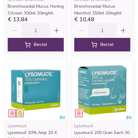
Bronchosedal Mucus Honing
Bronchosedal Mucus
Citroen 300ml 20mg/ml
Menthol 150ml 20mg/ml
€ 13,84
€ 10,48
Aantal
Aantal
Bestel
Bestel
Geneesmiddel
Op voorschrift
Geneesmiddel
Lysomucil
Lysomucil
Lysomucil 10% Amp 20 X
Lysomucil 200 Gran Sach 30