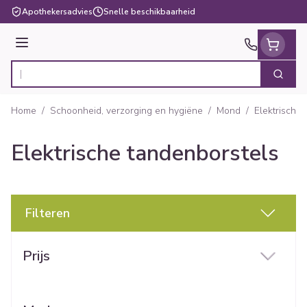
Ga naar de inhoud
Apothekersadvies
Snelle beschikbaarheid
Menu
Zoek
Product, merk, categorie...
Home
/
Schoonheid, verzorging en hygiëne
/
Mond
/
Elektrische
Elektrische tandenborstels
Filteren
Doorgaan naar productlijst
Prijs
filter