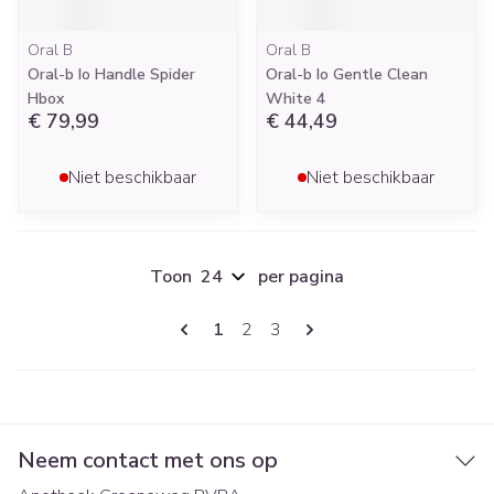
Oral B
Oral B
Oral-b Io Handle Spider
Oral-b Io Gentle Clean
Hbox
White 4
€ 79,99
€ 44,49
Niet beschikbaar
Niet beschikbaar
Toon
per pagina
Pagina's
U lees momenteel pagina
Pagina
Pagina
1
2
3
Neem contact met ons op