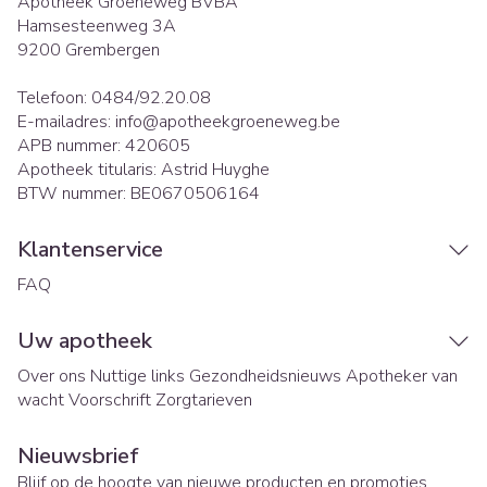
Apotheek Groeneweg BVBA
Hamsesteenweg 3A
9200
Grembergen
Telefoon:
0484/92.20.08
E-mailadres:
info@
apotheekgroeneweg.be
APB nummer:
420605
Apotheek titularis:
Astrid Huyghe
BTW nummer:
BE0670506164
Klantenservice
FAQ
Uw apotheek
Over ons
Nuttige links
Gezondheidsnieuws
Apotheker van
wacht
Voorschrift
Zorgtarieven
Nieuwsbrief
Blijf op de hoogte van nieuwe producten en promoties