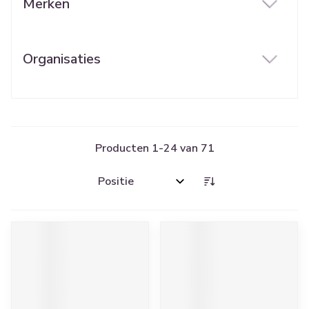
Merken
filter
Organisaties
filter
Producten
1
-
24
van
71
Sorteer op: