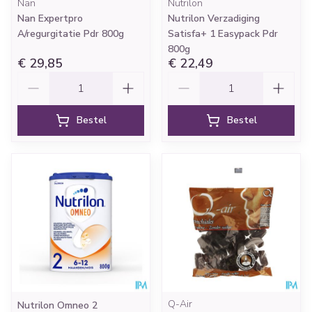
Nan
Nutrilon
Nan Expertpro
Nutrilon Verzadiging
A/regurgitatie Pdr 800g
Satisfa+ 1 Easypack Pdr
800g
€ 29,85
€ 22,49
Aantal
Aantal
Bestel
Bestel
Q-Air
Nutrilon Omneo 2