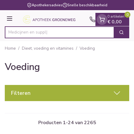
Dia 1 van 1
Ga naar de inhoud
Apothekersadvies
Snelle beschikbaarheid
0
0 artikelen
Menu
€ 0,00
Zoek
Product, merk, categorie...
Home
/
Dieet, voeding en vitamines
/
Voeding
Voeding
Filteren
Producten
1
-
24
van
2265