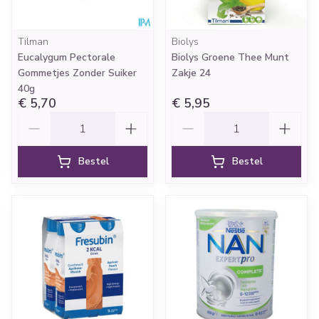
Tilman
Biolys
Eucalygum Pectorale
Biolys Groene Thee Munt
Gommetjes Zonder Suiker
Zakje 24
40g
€ 5,70
€ 5,95
Aantal
Aantal
Bestel
Bestel