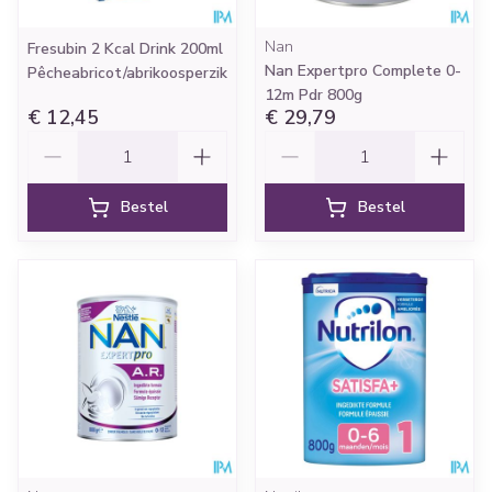
Nan
Fresubin 2 Kcal Drink 200ml
Nan Expertpro Complete 0-
Pêcheabricot/abrikoosperzik
12m Pdr 800g
€ 12,45
€ 29,79
Aantal
Aantal
Bestel
Bestel