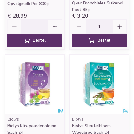
Q-air Bronchiales Suikervrij
Opvolgmelk Pdr 800g
Past 85g
€ 28,99
€ 3,20
Aantal
Aantal
Bestel
Bestel
Biolys
Biolys
Biolys Klis-paardenbloem
Biolys Sleutelbloem
Sach 24
Weegbree Sach 24