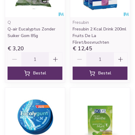
Q
Fresubin
Q-air Eucalyptus Zonder
Fresubin 2 Kcal Drink 200ml
Suiker Gom 85g
Fruits De La
Fôret/bosvruchten
€ 3,20
€ 12,45
Aantal
Aantal
Bestel
Bestel