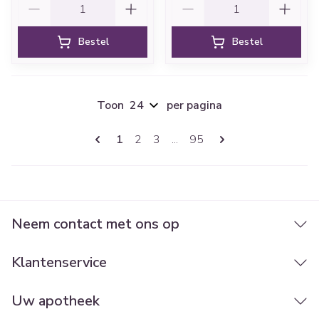
Bestel
Bestel
Toon
per pagina
Pagina's
U lees momenteel pagina
Pagina
Pagina
Pagina
1
2
3
...
95
Neem contact met ons op
Klantenservice
Uw apotheek