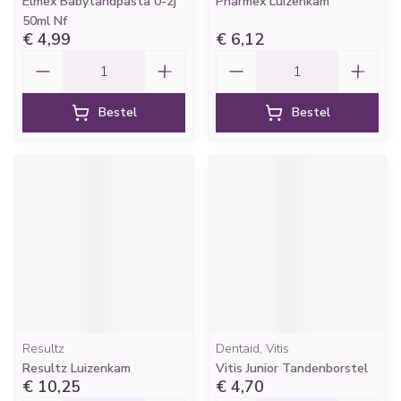
Elmex Babytandpasta 0-2j
Pharmex Luizenkam
50ml Nf
€ 4,99
€ 6,12
Aantal
Aantal
Bestel
Bestel
Resultz
Dentaid, Vitis
Resultz Luizenkam
Vitis Junior Tandenborstel
€ 10,25
€ 4,70