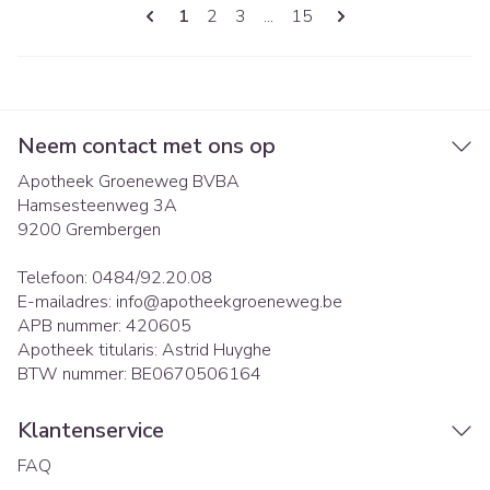
Pagina's
U lees momenteel pagina
Pagina
Pagina
Pagina
1
2
3
...
15
Neem contact met ons op
Apotheek Groeneweg BVBA
Hamsesteenweg 3A
9200
Grembergen
Telefoon:
0484/92.20.08
E-mailadres:
info@
apotheekgroeneweg.be
APB nummer:
420605
Apotheek titularis:
Astrid Huyghe
BTW nummer:
BE0670506164
Klantenservice
FAQ