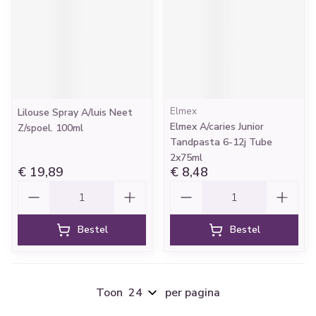
Elmex
Lilouse Spray A/luis Neet
Elmex A/caries Junior
Z/spoel. 100ml
Tandpasta 6-12j Tube
2x75ml
€ 19,89
€ 8,48
Aantal
Aantal
Bestel
Bestel
Toon
per pagina