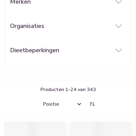
Merken
filter
Organisaties
filter
Dieetbeperkingen
filter
Producten
1
-
24
van
343
Sorteer op: