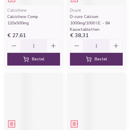
Calcichew
Dcure
Calcichew Comp
D-cure Calcium
120x500mg
1000mg/1000 I.E. - 84
Kauwtabletten
€ 27,61
€ 38,31
Aantal
Aantal
Bestel
Bestel
Geneesmiddel
Geneesmiddel