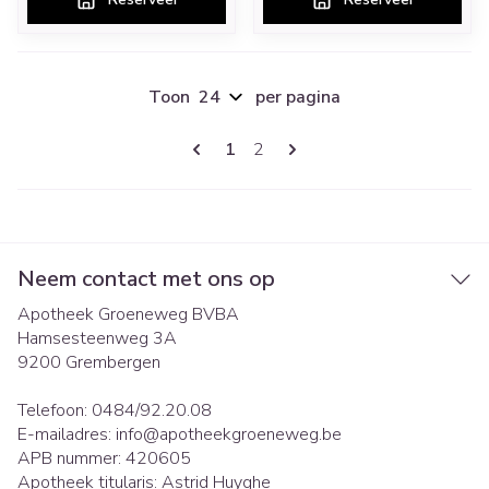
Toon
per pagina
Pagina's
U lees momenteel pagina
Pagina
1
2
Neem contact met ons op
Apotheek Groeneweg BVBA
Hamsesteenweg 3A
9200
Grembergen
Telefoon:
0484/92.20.08
E-mailadres:
info@
apotheekgroeneweg.be
APB nummer:
420605
Apotheek titularis:
Astrid Huyghe