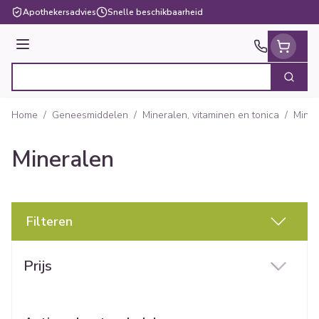
Ga naar de inhoud
Apothekersadvies
Snelle beschikbaarheid
Menu
Zoek
Product, merk, categorie...
Home
/
Geneesmiddelen
/
Mineralen, vitaminen en tonica
/
Miner
Mineralen
Filteren
Doorgaan naar productlijst
Prijs
filter