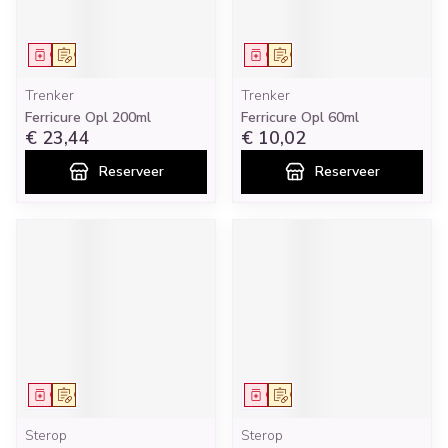
Geneesmiddel
Op voorschrift
Geneesmiddel
Op voorschrift
Trenker
Trenker
Ferricure Opl 200ml
Ferricure Opl 60ml
€ 23,44
€ 10,02
Reserveer
Reserveer
Geneesmiddel
Op voorschrift
Geneesmiddel
Op voorschrift
Sterop
Sterop