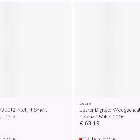
Mondmaskers
rging
Supplementen
Insectenwe
middelen
ssen
 geïrriteerde
Zelfbruiner
Scheren
Beurer
00t2 Intelli It Smart
Beurer Digitale Weegschaa
l Grijs
Spraak 150kg-100g
€ 63,19
chikbaar
Niet beschikbaar