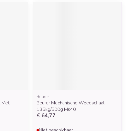
rende
Parfums en
geurproducten
CBD
Beurer
l Met
Beurer Mechanische Weegschaal
135kg/500g Ms40
€ 64,77
Niet beschikbaar