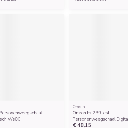
Omron
e Personenweegschaal
Omron Hn289-esl
isch Ws80
Personenweegschaal Digitaa
€ 48,15