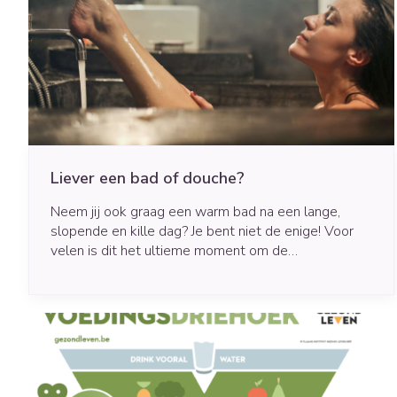
Haar
Pillendozen en
Gezichtsverzo
accessoires
Pigmentstoorni
Gevoelige huid -
huid
Gemengde huid
Liever een bad of douche?
Doffe huid
Neem jij ook graag een warm bad na een lange,
Toon meer
slopende en kille dag? Je bent niet de enige! Voor
velen is dit het ultieme moment om de
beslommeringen achter zich te laten. Anderen
verkiezen daarentegen een verkwikkende douche.
Snurken
Maar wat is het best voor je huid, een bad of
douche?