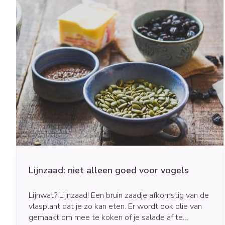
ontstond in 2021 de nieuwe voedingsdriehoek, die
naast gezondheid volledig in het teken staat van
milieuverantwoorde voeding. Eten moet niet alleen
gezond zijn voor jezelf, maar ook goed voor onze
planeet. Die twee zaken gaan namelijk hand in hand.
Lijnzaad: niet alleen goed voor vogels
Lijnwat? Lijnzaad! Een bruin zaadje afkomstig van de
vlasplant dat je zo kan eten. Er wordt ook olie van
gemaakt om mee te koken of je salade af te