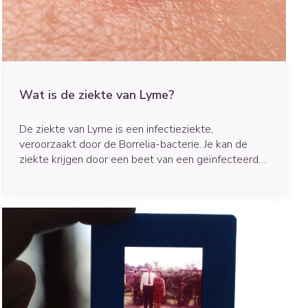
e
Badkamer
Bed
ng zon
Doorliggen - decubitis
ie
Urinewegen
Toon meer
Wat is de ziekte van Lyme?
id, spanning
Stoppen met roken
De ziekte van Lyme is een infectieziekte,
t en intieme
n Orthopedie
Gezichtsreiniging -
Instrumenten
sche
ontschminken
veroorzaakt door de Borrelia-bacterie. Je kan de
ziekte krijgen door een beet van een geïnfecteerde
 anticonceptie
Reinigingsmelk, - crème, -
Anti tumor middelen
teek.
olie en gel
jn
Tonic - lotion
orging
Anesthesie
Micellair water
t
Specifiek voor de ogen
ie
Diverse geneesmiddelen
Toon meer