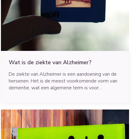
rende
Parfums en
geurproducten
Wat is de ziekte van Alzheimer?
De ziekte van Alzheimer is een aandoening van de
hersenen. Het is de meest voorkomende vorm van
dementie, wat een algemene term is voor
geheugenverlies. Bij alzheimerpatiënten beschadigt
een teveel aan bepaalde eiwitten de hersenen.
CBD
Daardoor ontstaan problemen die voornamelijk
beginnen met geheugenverlies.