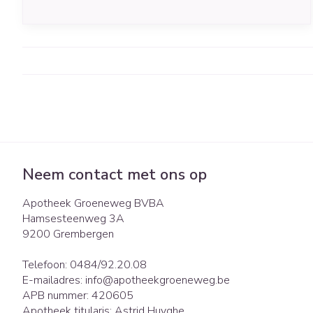
werken. Het is lekker, makkelijk in de keuken toe te
passen en erg gezond voor je lichaam. We lijsten de
voordelen even voor je op.
Neem contact met ons op
Apotheek Groeneweg BVBA
Hamsesteenweg 3A
9200
Grembergen
Telefoon:
0484/92.20.08
E-mailadres:
info@
apotheekgroeneweg.be
APB nummer:
420605
Apotheek titularis:
Astrid Huyghe