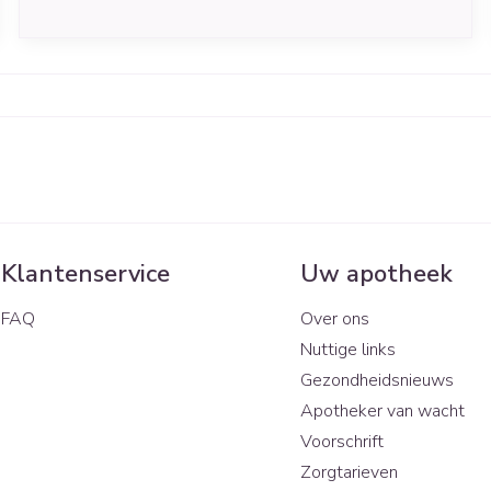
of een verkeerde lichaamshouding. Gelukkig zijn er
ook manieren om een peesontsteking te
voorkomen. Lees hier wat je het best kan doen bij
een peesontsteking.
Pagina's
Klantenservice
Uw apotheek
FAQ
Over ons
Nuttige links
Gezondheidsnieuws
Apotheker van wacht
Voorschrift
Zorgtarieven