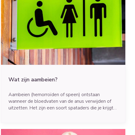
Wat zijn aambeien?
Aambeien (hemorroïden of speen) ontstaan
wanneer de bloedvaten van de anus verwijden of
uitzetten. Het zijn een soort spataders die je krijgt
als je te hard perst tijdens een toiletbezoek.