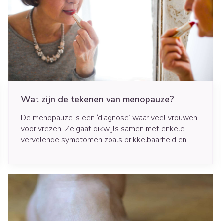
Mondmaskers
rging
Supplementen
Insectenwe
middelen
ssen
 geïrriteerde
Wat zijn de tekenen van menopauze?
De menopauze is een ‘diagnose’ waar veel vrouwen
voor vrezen. Ze gaat dikwijls samen met enkele
vervelende symptomen zoals prikkelbaarheid en
opvliegers. Toch is het een normaal onderdeel van
het ouder worden. Gelukkig zijn er oplossingen om
Zelfbruiner
Scheren
deze levensfase waarin de vruchtbaarheid ophoudt,
te verlichten. Wil je meer weten over wat de
menopauze is, aan welke tekenen je deze periode
herkent en hoe je deze klachten kan aanpakken?
Wij geven je alvast een overzicht.