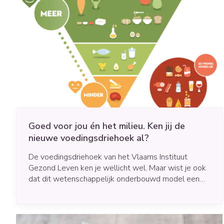
Goed voor jou én het milieu. Ken jij de
nieuwe voedingsdriehoek al?
De voedingsdriehoek van het Vlaams Instituut
Gezond Leven ken je wellicht wel. Maar wist je ook
dat dit wetenschappelijk onderbouwd model een
update kreeg? Bij de oude driehoek uit 2017 lag de
focus op voeding en het effect op gezondheid. Er
was echter nood aan een herziening om de
voedingsdriehoek meer hedendaags te maken. Zo