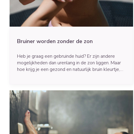
Blaren
Creme, gel en s
Aerosol access
Eelt
Zuurstof
Eksteroog - lik
Ademhalingsst
Toon meer
Bruiner worden zonder de zon
Spieren en gew
Heb je graag een gebruinde huid? Er zijn andere
Specifiek voor
Naalden en spu
mogelijkheden dan urenlang in de zon liggen. Maar
Lichaamsverzor
Spuiten
hoe krijg je een gezond en natuurlijk bruin kleurtje,
Infecties
tijdens de zomer en winter? Lees hier onze do's en
Deodorant
Oplossing voor i
don'ts!
Gezichtsverzorg
Naalden
Luizen
Naalden voor in
pennaalden
Toon meer
Diagnostica