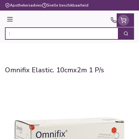
Ga naar de inhoud
Apothekersadvies
Snelle beschikbaarheid
Menu
Zoek
Product, merk, categorie...
Omnifix Elastic. 10cmx2m 1 P/s