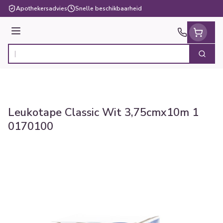
Ga naar de inhoud
Apothekersadvies
Snelle beschikbaarheid
Menu
Zoek
Product, merk, categorie...
Leukotape Classic Wit 3,75cmx10m 1
0170100