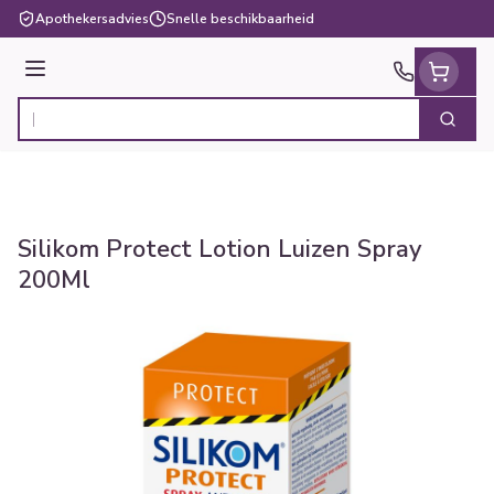
Ga naar de inhoud
Apothekersadvies
Snelle beschikbaarheid
Menu
Zoek
Product, merk, categorie...
Silikom Protect Lotion Luizen Spray
200Ml