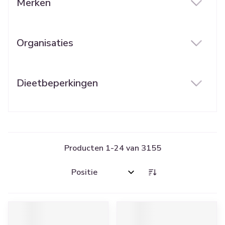
Merken
filter
Organisaties
filter
Dieetbeperkingen
filter
Producten
1
-
24
van
3155
Sorteer op: