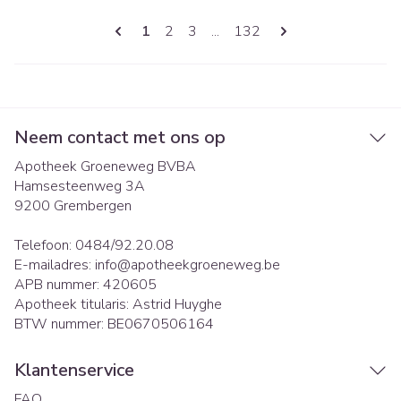
Pagina's
U lees momenteel pagina
Pagina
Pagina
Pagina
1
2
3
...
132
Neem contact met ons op
Apotheek Groeneweg BVBA
Hamsesteenweg 3A
9200
Grembergen
Telefoon:
0484/92.20.08
E-mailadres:
info@
apotheekgroeneweg.be
APB nummer:
420605
Apotheek titularis:
Astrid Huyghe
BTW nummer:
BE0670506164
Klantenservice
FAQ