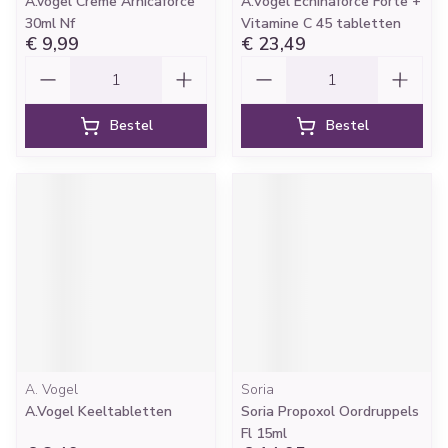
A.vogel Creme Arnicaforce
A.Vogel Echinaforce Forte +
30ml Nf
Vitamine C 45 tabletten
€ 9,99
€ 23,49
Aantal
Aantal
Bestel
Bestel
A. Vogel
Soria
A.Vogel Keeltabletten
Soria Propoxol Oordruppels
Fl 15ml