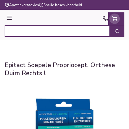
Ga naar de inhoud
Apothekersadvies
Snelle beschikbaarheid
Menu
Zoek
Product, merk, categorie...
Epitact Soepele Propriocept. Orthese
Duim Rechts l