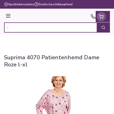
Ga naar de inhoud
Apothekersadvies
Snelle beschikbaarheid
Menu
Zoek
Product, merk, categorie...
Suprima 4070 Patientenhemd Dame
Roze l-xl