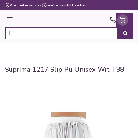
Ga naar de inhoud
Apothekersadvies
Snelle beschikbaarheid
Menu
Zoek
Product, merk, categorie...
Suprima 1217 Slip Pu Unisex Wit T38