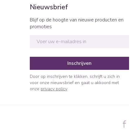
Bed
Nieuwsbrief
ng zon
Doorliggen - decubitis
ie
Urinewegen
Blijf op de hoogte van nieuwe producten en
Toon meer
promoties
E-mail adres
id, spanning
Stoppen met roken
t en intieme
n Orthopedie
Gezichtsreiniging -
Instrumenten
sche
ontschminken
Inschrijven
 anticonceptie
Reinigingsmelk, - crème, -
Anti tumor middelen
olie en gel
Door op inschrijven te klikken, schrijft u zich in
jn
voor onze nieuwsbrief en gaat u akkoord met
Tonic - lotion
orging
onze
privacy policy
.
Anesthesie
Micellair water
t
Specifiek voor de ogen
ie
Diverse geneesmiddelen
Toon meer