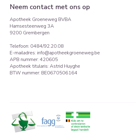
Eelt
Neem contact met ons op
Zuurstof
Eksteroog - lik
Ademhalingsst
Apotheek Groeneweg BVBA
Toon meer
Hamsesteenweg 3A
9200
Grembergen
Spieren en gew
Telefoon:
0484/92.20.08
Specifiek voor
Naalden en spu
E-mailadres:
info@
apotheekgroeneweg.be
APB nummer:
420605
Lichaamsverzor
Spuiten
Infecties
Apotheek titularis:
Astrid Huyghe
Deodorant
Oplossing voor i
BTW nummer:
BE0670506164
Gezichtsverzorg
Naalden
Luizen
Naalden voor in
pennaalden
Toon meer
Diagnostica
Haar