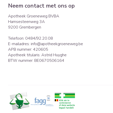
Eelt
Neem contact met ons op
Zuurstof
Eksteroog - lik
Ademhalingsst
Apotheek Groeneweg BVBA
Toon meer
Hamsesteenweg 3A
9200
Grembergen
Spieren en gew
Telefoon:
0484/92.20.08
Specifiek voor
Naalden en spu
E-mailadres:
info@
apotheekgroeneweg.be
APB nummer:
420605
Lichaamsverzor
Spuiten
Infecties
Apotheek titularis:
Astrid Huyghe
Deodorant
Oplossing voor i
BTW nummer:
BE0670506164
Gezichtsverzorg
Naalden
Luizen
Naalden voor in
pennaalden
Toon meer
Diagnostica
Haar