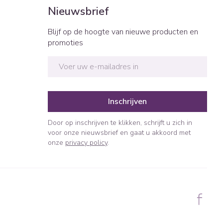
Bed
Nieuwsbrief
ng zon
Doorliggen - decubitis
ie
Urinewegen
Blijf op de hoogte van nieuwe producten en
Toon meer
promoties
E-mail adres
id, spanning
Stoppen met roken
t en intieme
n Orthopedie
Gezichtsreiniging -
Instrumenten
sche
ontschminken
Inschrijven
 anticonceptie
Reinigingsmelk, - crème, -
Anti tumor middelen
olie en gel
Door op inschrijven te klikken, schrijft u zich in
jn
voor onze nieuwsbrief en gaat u akkoord met
Tonic - lotion
orging
onze
privacy policy
.
Anesthesie
Micellair water
t
Specifiek voor de ogen
ie
Diverse geneesmiddelen
Toon meer