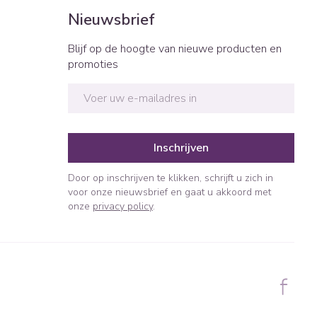
Bed
Nieuwsbrief
ng zon
Doorliggen - decubitis
ie
Urinewegen
Blijf op de hoogte van nieuwe producten en
Toon meer
promoties
id, spanning
Stoppen met roken
E-mail adres
t en intieme
n Orthopedie
Gezichtsreiniging -
Instrumenten
sche
ontschminken
Inschrijven
 anticonceptie
Reinigingsmelk, - crème, -
Anti tumor middelen
olie en gel
jn
Door op inschrijven te klikken, schrijft u zich in
Tonic - lotion
voor onze nieuwsbrief en gaat u akkoord met
orging
Anesthesie
onze
privacy policy
.
Micellair water
t
Specifiek voor de ogen
ie
Diverse geneesmiddelen
Toon meer