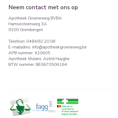
Eelt
Zuurstof
Neem contact met ons op
Eksteroog - lik
Ademhalingsst
Apotheek Groeneweg BVBA
Toon meer
Hamsesteenweg 3A
9200
Grembergen
Spieren en gew
Specifiek voor
Naalden en spu
Telefoon:
0484/92.20.08
E-mailadres:
info@
apotheekgroeneweg.be
Lichaamsverzor
Spuiten
APB nummer:
420605
Infecties
Apotheek titularis:
Astrid Huyghe
Deodorant
Oplossing voor i
BTW nummer:
BE0670506164
Gezichtsverzorg
Naalden
Luizen
Naalden voor in
pennaalden
Toon meer
Diagnostica
Haar