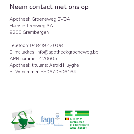
Eelt
Neem contact met ons op
Zuurstof
Eksteroog - lik
Ademhalingsst
Apotheek Groeneweg BVBA
Toon meer
Hamsesteenweg 3A
9200
Grembergen
Spieren en gew
Telefoon:
0484/92.20.08
Specifiek voor
Naalden en spu
E-mailadres:
info@
apotheekgroeneweg.be
APB nummer:
420605
Lichaamsverzor
Spuiten
Infecties
Apotheek titularis:
Astrid Huyghe
Deodorant
Oplossing voor i
BTW nummer:
BE0670506164
Gezichtsverzorg
Naalden
Luizen
Naalden voor in
pennaalden
Toon meer
Diagnostica
Haar