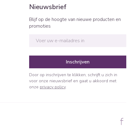
Bed
Nieuwsbrief
ng zon
Doorliggen - decubitis
ie
Urinewegen
Blijf op de hoogte van nieuwe producten en
Toon meer
promoties
E-mail adres
id, spanning
Stoppen met roken
t en intieme
n Orthopedie
Gezichtsreiniging -
Instrumenten
sche
ontschminken
Inschrijven
 anticonceptie
Reinigingsmelk, - crème, -
Anti tumor middelen
olie en gel
Door op inschrijven te klikken, schrijft u zich in
jn
voor onze nieuwsbrief en gaat u akkoord met
Tonic - lotion
orging
onze
privacy policy
.
Anesthesie
Micellair water
t
Specifiek voor de ogen
ie
Diverse geneesmiddelen
Toon meer