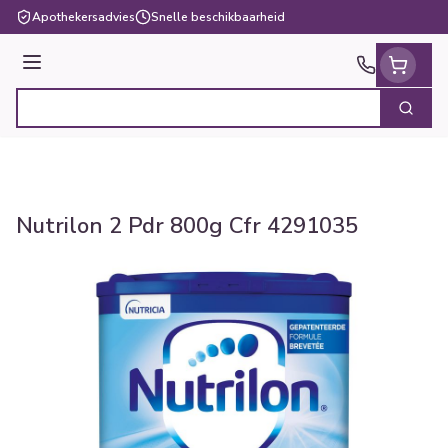
Ga naar de inhoud
Apothekersadvies
Snelle beschikbaarheid
Menu
Zoek
Product, merk, categorie...
Nutrilon 2 Pdr 800g Cfr 4291035