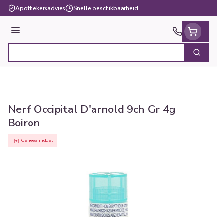
Ga naar de inhoud
Apothekersadvies
Snelle beschikbaarheid
Menu
Zoek
Product, merk, categorie...
Nerf Occipital D'arnold 9ch Gr 4g
Boiron
Geneesmiddel