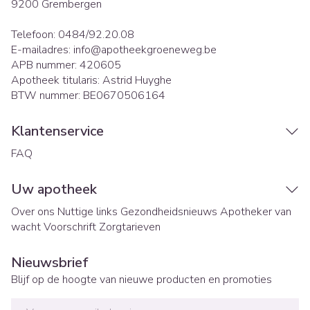
9200
Grembergen
Telefoon:
0484/92.20.08
E-mailadres:
info@
apotheekgroeneweg.be
APB nummer:
420605
Apotheek titularis:
Astrid Huyghe
BTW nummer:
BE0670506164
Klantenservice
FAQ
Uw apotheek
Over ons
Nuttige links
Gezondheidsnieuws
Apotheker van
wacht
Voorschrift
Zorgtarieven
Nieuwsbrief
Blijf op de hoogte van nieuwe producten en promoties
E-mail adres