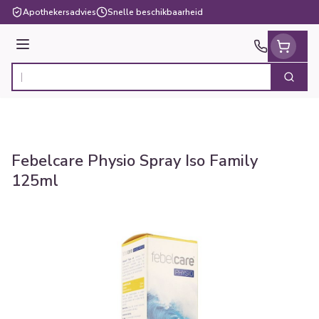
Ga naar de inhoud
Apothekersadvies
Snelle beschikbaarheid
Menu
Zoek
Product, merk, categorie...
Febelcare Physio Spray Iso Family
125ml