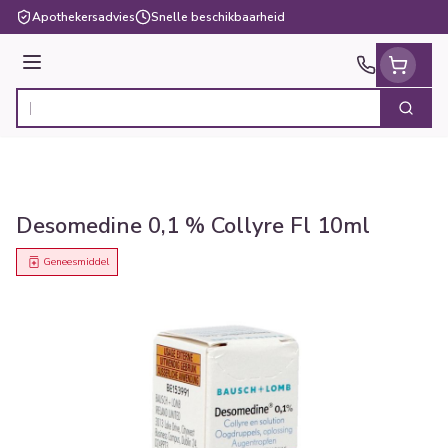
Ga naar de inhoud
Apothekersadvies
Snelle beschikbaarheid
Menu
Zoek
Product, merk, categorie...
Desomedine 0,1 % Collyre Fl 10ml
Geneesmiddel