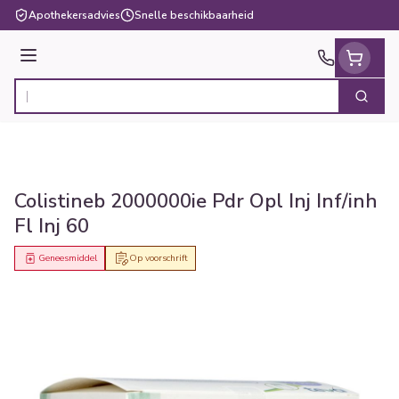
Ga naar de inhoud
Apothekersadvies
Snelle beschikbaarheid
Menu
Zoek
Product, merk, categorie...
Colistineb 2000000ie Pdr Opl Inj Inf/inh
Fl Inj 60
Geneesmiddel
Op voorschrift