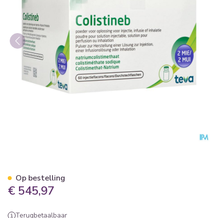
Colistineb 2000000ie Pdr Opl In
Op bestelling
€ 545,97
Terugbetaalbaar