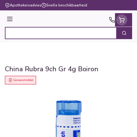
Ga naar de inhoud
Apothekersadvies
Snelle beschikbaarheid
Menu
Zoek
Product, merk, categorie...
China Rubra 9ch Gr 4g Boiron
Geneesmiddel