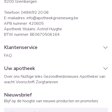
9200
Grembergen
Telefoon:
0484/92.20.08
E-mailadres:
info@
apotheekgroeneweg.be
APB nummer:
420605
Apotheek titularis:
Astrid Huyghe
BTW nummer:
BE0670506164
Klantenservice
FAQ
Uw apotheek
Over ons
Nuttige links
Gezondheidsnieuws
Apotheker van
wacht
Voorschrift
Zorgtarieven
Nieuwsbrief
Blijf op de hoogte van nieuwe producten en promoties
E-mail adres