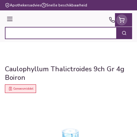
Ga naar de inhoud
Apothekersadvies
Snelle beschikbaarheid
Menu
Zoek
Product, merk, categorie...
Caulophyllum Thalictroides 9ch Gr 4g
Boiron
Geneesmiddel