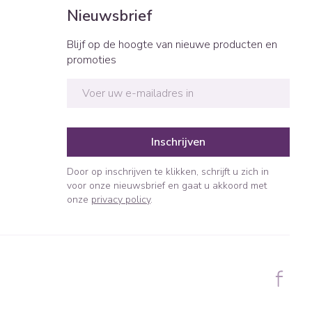
Bed
Nieuwsbrief
ng zon
Doorliggen - decubitis
ie
Urinewegen
Blijf op de hoogte van nieuwe producten en
Toon meer
promoties
E-mail adres
id, spanning
Stoppen met roken
t en intieme
n Orthopedie
Gezichtsreiniging -
Instrumenten
sche
ontschminken
Inschrijven
 anticonceptie
Reinigingsmelk, - crème, -
Anti tumor middelen
olie en gel
Door op inschrijven te klikken, schrijft u zich in
jn
voor onze nieuwsbrief en gaat u akkoord met
Tonic - lotion
orging
onze
privacy policy
.
Anesthesie
Micellair water
t
Specifiek voor de ogen
ie
Diverse geneesmiddelen
Toon meer