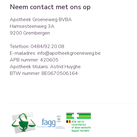
Eelt
Neem contact met ons op
Zuurstof
Eksteroog - lik
Ademhalingsst
Apotheek Groeneweg BVBA
Toon meer
Hamsesteenweg 3A
9200
Grembergen
Spieren en gew
Telefoon:
0484/92.20.08
Specifiek voor
Naalden en spu
E-mailadres:
info@
apotheekgroeneweg.be
APB nummer:
420605
Lichaamsverzor
Spuiten
Infecties
Apotheek titularis:
Astrid Huyghe
Deodorant
Oplossing voor i
BTW nummer:
BE0670506164
Gezichtsverzorg
Naalden
Luizen
Naalden voor in
pennaalden
Toon meer
Diagnostica
Haar