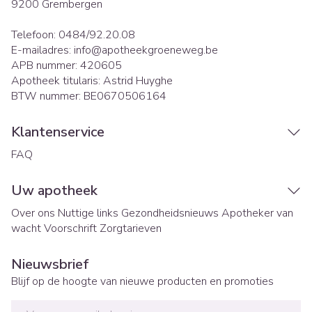
9200
Grembergen
Telefoon:
0484/92.20.08
E-mailadres:
info@
apotheekgroeneweg.be
APB nummer:
420605
Apotheek titularis:
Astrid Huyghe
BTW nummer:
BE0670506164
Klantenservice
FAQ
Uw apotheek
Over ons
Nuttige links
Gezondheidsnieuws
Apotheker van
wacht
Voorschrift
Zorgtarieven
Nieuwsbrief
Blijf op de hoogte van nieuwe producten en promoties
E-mail adres