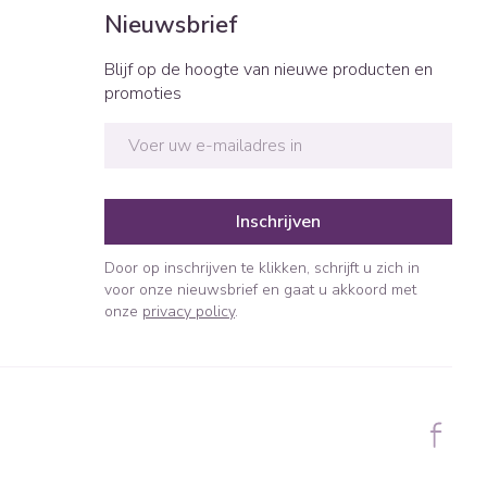
Bed
Nieuwsbrief
ng zon
Doorliggen - decubitis
ie
Urinewegen
Blijf op de hoogte van nieuwe producten en
Toon meer
promoties
E-mail adres
id, spanning
Stoppen met roken
t en intieme
n Orthopedie
Gezichtsreiniging -
Instrumenten
sche
ontschminken
Inschrijven
 anticonceptie
Reinigingsmelk, - crème, -
Anti tumor middelen
olie en gel
Door op inschrijven te klikken, schrijft u zich in
jn
voor onze nieuwsbrief en gaat u akkoord met
Tonic - lotion
orging
onze
privacy policy
.
Anesthesie
Micellair water
t
Specifiek voor de ogen
ie
Diverse geneesmiddelen
Toon meer