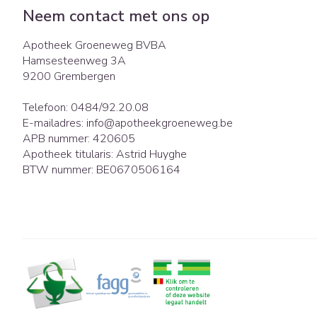
Eelt
Neem contact met ons op
Zuurstof
Eksteroog - lik
Ademhalingsst
Apotheek Groeneweg BVBA
Toon meer
Hamsesteenweg 3A
9200
Grembergen
Spieren en gew
Telefoon:
0484/92.20.08
Specifiek voor
Naalden en spu
E-mailadres:
info@
apotheekgroeneweg.be
APB nummer:
420605
Lichaamsverzor
Spuiten
Infecties
Apotheek titularis:
Astrid Huyghe
Deodorant
Oplossing voor i
BTW nummer:
BE0670506164
Gezichtsverzorg
Naalden
Luizen
Naalden voor in
pennaalden
Toon meer
Diagnostica
Haar