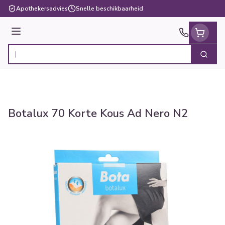
Ga naar de inhoud
Apothekersadvies
Snelle beschikbaarheid
Menu
Zoek
Product, merk, categorie...
Botalux 70 Korte Kous Ad Nero N2