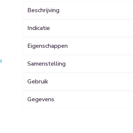
warmtether
Beschrijving
0+ categorie
Wondzorg
Ogen
EHBO
Neus
ven
Spieren en gewrichten
Gemoed en 
Neus
Ogen
lie
Homeopathie
eeskunde categorie
Indicatie
Vilt
Ooginfecties
Podologie
Tabletten
Spray
Oogspoelin
Handschoenen
Anti allergische en anti
Cold - Hot t
Neussprays 
Oren
Ogen
en EHBO categorie
Eigenschappen
denborstels
inflammatoire middelen
Oogdruppel
warm/koud
l
Wondhelend
os
 antiviraal
Ontzwellende middelen
Creme - gel
Verbanddoz
nsecten categorie
Brandwonden
 pluimen
Accessoires
Samenstelling
Glaucoom
Droge ogen
Medische hu
Toon meer
elen categorie
Toon meer
Toon meer
Gebruik
Gegevens
en
e en
Nagels
Diabetes
Hart- en bloedvaten
Zonnebesc
Stoma
Bloedverdun
stolling
elt en kloven
Nagellak
Bloedglucosemeter
Aftersun
Stomazakje
len
pray
Kalk- en schimmelnagels
Teststrips en naalden
Lippen
Stomaplaatj
oires