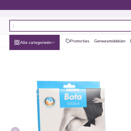
Ga naar de inhoud
Product, merk, categorie...
Promoties
Geneesmiddelen
Alle categorieën
Promoties
Schoonheid,
Haar en Hoofd
Afslanken
Zwangerschap
Geheugen
Aromatherapi
Lenzen en brill
Insecten
Maag darm ste
Botalux 140 Panty Steun Gr
verzorging en hygiëne
Toon submenu voor Schoonheid,
Kammen - ontw
Maaltijdvervang
Zwangerschapsl
Verstuiver
Lensproducten
Verzorging inse
Maagzuur
Dieet, voeding en
Seksualiteit
Beschadigd haa
Eetlustremmer
Borstvoeding
Essentiële oliën
Brillen
Anti insecten
Lever, galblaas
vitamines
hoofdirritatie
Toon submenu voor Dieet, voedi
Platte buik
Lichaamsverzor
Complex - comb
Teken tang of p
Braken
Styling - spray 
Vetverbranders
Vitamines en s
Laxeermiddelen
Zwangerschap en
Zware benen
kinderen
Verzorging
Toon submenu voor Zwangersch
Toon meer
Toon meer
Toon meer
Oligo-element
Honden
Toon meer