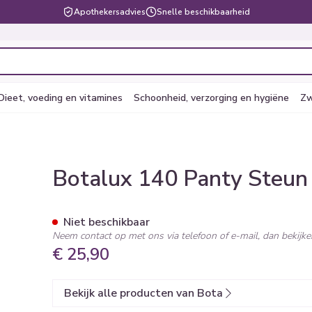
Apothekersadvies
Snelle beschikbaarheid
Dieet, voeding en vitamines
Schoonheid, verzorging en hygiëne
Zw
e
en
lsel
Lichaamsverzorging
Voeding
Baby
Prostaat
Bachbloesem
Kousen, panty's en
Dierenvoeding
Hoest
Lippen
Vitamines 
Kinderen
Menopauze
Oliën
Lingerie
Supplemen
Pijn en koor
b N5
Botalux 140 Panty Steun
sokken
supplemen
 verzorging en hygiëne categorie
arren
er
ingerie
ctenbeten
Bad en douche
Thee, Kruidenthee
Fopspenen en accessoires
Hond
Droge hoest
Voedend
Luizen
BH's
baby - kinde
Kousen
Vitamine A
Snurken
Spieren en 
r en
 en pancreas
Deodorant
Babyvoeding
Luiers
Kat
Diepzittende slijmhoest
Koortsblaze
Tanden
Zwangerscha
Niet beschikbaar
Panty's
Antioxydant
Neem contact op met ons via telefoon of e-mail, dan bekij
ng en vitamines categorie
ging
inaties
incet
Zeer droge, geïrriteerde huid
Sportvoeding
Tandjes
Andere dieren
Combinatie droge hoest en
Verzorging e
€ 25,90
Sokken
Aminozuren
& gel
en huidproblemen
slijmhoest
upplementen
Specifieke voeding
Voeding - melk
Vitamines e
Pillendozen
Batterijen
Calcium
Ontharen en epileren
Massagebalsem en inhalatie
ap en kinderen categorie
Toon meer
Toon meer
Toon meer
Bekijk alle producten van Bota
en
Kruidenthee
Kat
Licht- en
Duiven en v
Toon meer
Toon meer