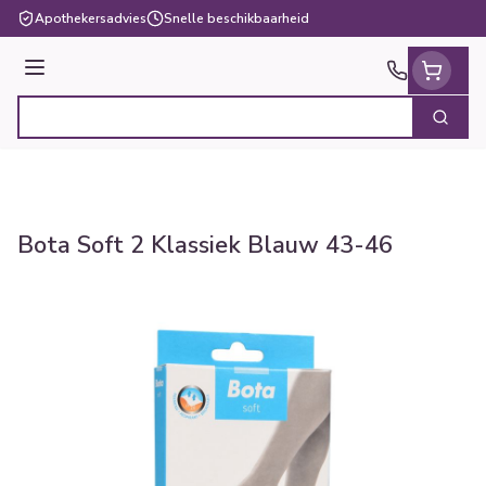
Ga naar de inhoud
Apothekersadvies
Snelle beschikbaarheid
Menu
Zoek
Product, merk, categorie...
Bota Soft 2 Klassiek Blauw 43-46