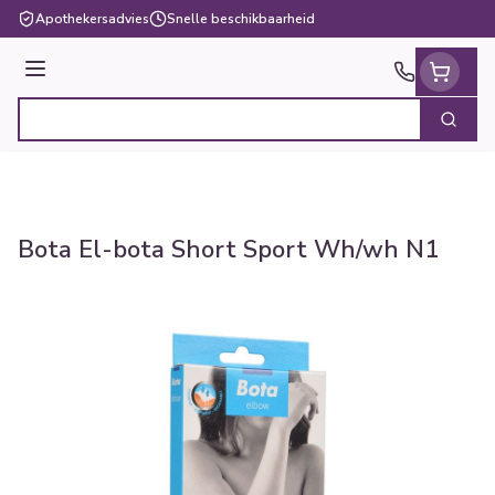
Ga naar de inhoud
Apothekersadvies
Snelle beschikbaarheid
Menu
Zoek
Product, merk, categorie...
Bota El-bota Short Sport Wh/wh N1