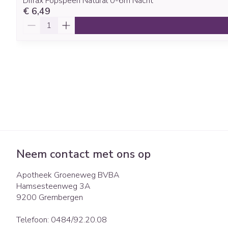
Difrax Fopspeen Natural 0-6m Nacht
€ 6,49
Aantal
Neem contact met ons op
Apotheek Groeneweg BVBA
Hamsesteenweg 3A
9200
Grembergen
Telefoon:
0484/92.20.08