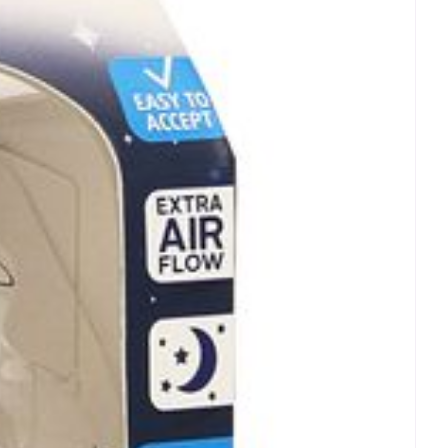
rende
Parfums en
geurproducten
CBD