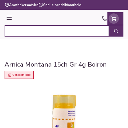
Ga naar de inhoud
Apothekersadvies
Snelle beschikbaarheid
Menu
Zoek
Product, merk, categorie...
Arnica Montana 15ch Gr 4g Boiron
Geneesmiddel