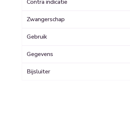
Contra indicatie
Mondmaskers
rging
Supplementen
Insectenwe
middelen
ssen
Zwangerschap
 geïrriteerde
Gebruik
Gegevens
Bijsluiter
Zelfbruiner
Scheren