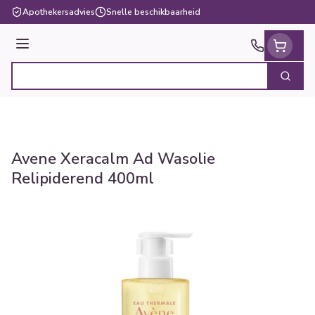
Ga naar de inhoud
Apothekersadvies
Snelle beschikbaarheid
Menu
Zoek
Product, merk, categorie...
Avene Xeracalm Ad Wasolie
Relipiderend 400ml