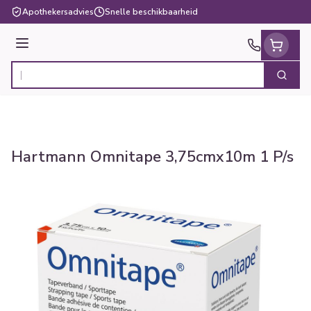
Ga naar de inhoud
Apothekersadvies
Snelle beschikbaarheid
Menu
Zoek
Product, merk, categorie...
Hartmann Omnitape 3,75cmx10m 1 P/s