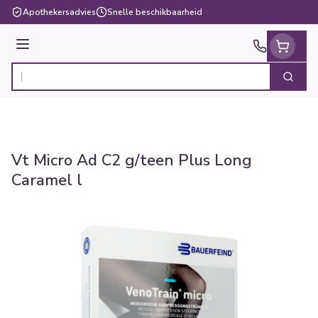
Ga naar de inhoud
Apothekersadvies
Snelle beschikbaarheid
Menu
Zoek
Product, merk, categorie...
Vt Micro Ad C2 g/teen Plus Long
Caramel l