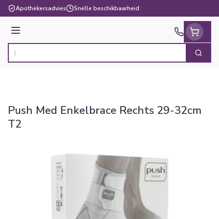
Ga naar de inhoud
Apothekersadvies
Snelle beschikbaarheid
Menu
Zoek
Product, merk, categorie...
Push Med Enkelbrace Rechts 29-32cm
T2