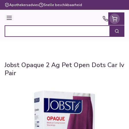
Ga naar de inhoud
Apothekersadvies
Snelle beschikbaarheid
Menu
Zoek
Product, merk, categorie...
Jobst Opaque 2 Ag Pet Open Dots Car Iv
Pair