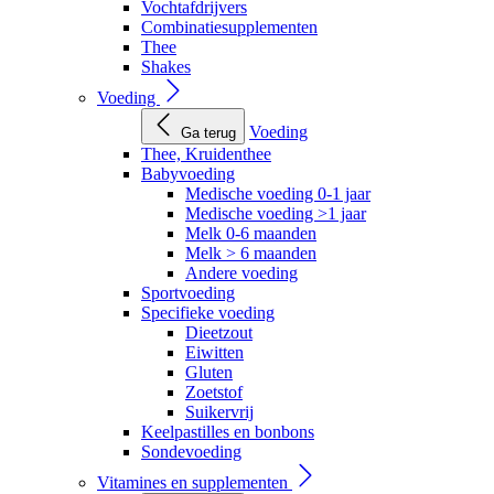
Vochtafdrijvers
Combinatiesupplementen
Thee
Shakes
Voeding
Voeding
Ga terug
Thee, Kruidenthee
Babyvoeding
Medische voeding 0-1 jaar
Medische voeding >1 jaar
Melk 0-6 maanden
Melk > 6 maanden
Andere voeding
Sportvoeding
Specifieke voeding
Dieetzout
Eiwitten
Gluten
Zoetstof
Suikervrij
Keelpastilles en bonbons
Sondevoeding
Vitamines en supplementen