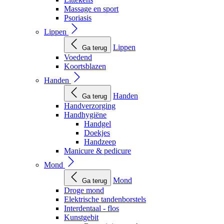
Massage en sport
Psoriasis
Lippen
Lippen
Ga terug
Voedend
Koortsblazen
Handen
Handen
Ga terug
Handverzorging
Handhygiëne
Handgel
Doekjes
Handzeep
Manicure & pedicure
Mond
Mond
Ga terug
Droge mond
Elektrische tandenborstels
Interdentaal - flos
Kunstgebit