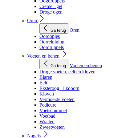
Oogdruppels
Creme - gel
Droge ogen
Oren
Oren
Ga terug
Oordopjes
Oorreiniging
Oordruppels
Voeten en benen
Voeten en benen
Ga terug
Droge voeten, eelt en kloven
Blaren
Eelt
Eksteroog - likdoorn
Kloven
Vermoeide voeten
Pedicure
Voetschimmel
Voetbad
Wratten
Zweetvoeten
Nagels