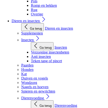
Pols
Romp en bekken
Rug
Overige
Dieren en insecten
Dieren en insecten
Ga terug
Supplementen
Insecten
Insecten
Ga terug
Verzorging insectenbeten
Anti insecten
Teken tang of pincet
Paarden
Honden
Kat
Duiven en vogels
Wondzorg
Nagels en hoeven
Spieren en gewrichten
Dierenvoeding
Dierenvoeding
Ga terug