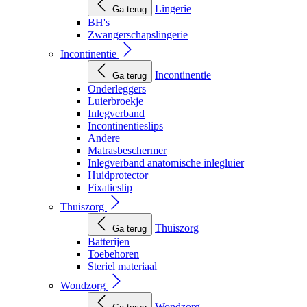
Lingerie
Ga terug
BH's
Zwangerschapslingerie
Incontinentie
Incontinentie
Ga terug
Onderleggers
Luierbroekje
Inlegverband
Incontinentieslips
Andere
Matrasbeschermer
Inlegverband anatomische inlegluier
Huidprotector
Fixatieslip
Thuiszorg
Thuiszorg
Ga terug
Batterijen
Toebehoren
Steriel materiaal
Wondzorg
Wondzorg