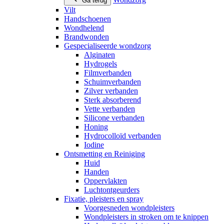
Ga terug
Vilt
Handschoenen
Wondhelend
Brandwonden
Gespecialiseerde wondzorg
Alginaten
Hydrogels
Filmverbanden
Schuimverbanden
Zilver verbanden
Sterk absorberend
Vette verbanden
Silicone verbanden
Honing
Hydrocolloïd verbanden
Iodine
Ontsmetting en Reiniging
Huid
Handen
Oppervlakten
Luchtontgeurders
Fixatie, pleisters en spray
Voorgesneden wondpleisters
Wondpleisters in stroken om te knippen