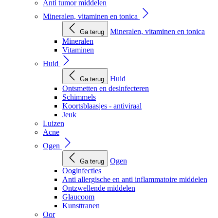
Anti tumor middelen
Mineralen, vitaminen en tonica
Mineralen, vitaminen en tonica
Ga terug
Mineralen
Vitaminen
Huid
Huid
Ga terug
Ontsmetten en desinfecteren
Schimmels
Koortsblaasjes - antiviraal
Jeuk
Luizen
Acne
Ogen
Ogen
Ga terug
Ooginfecties
Anti allergische en anti inflammatoire middelen
Ontzwellende middelen
Glaucoom
Kunsttranen
Oor