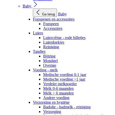
Baby
Baby
Ga terug
Fopspenen en accessoires
Fopspeen
Accessoires
Luiers
Luiercrème - rode billetjes
Luierdoekjes
Reiniging
Tandjes
Bijtring
Mondgel
Overige
Voeding - melk
Medische voeding 0-1 jaar
Medische voeding >1 jaar
Verdeler melkpoeder
Melk 0-6 maanden
Melk > 6 maanden
Andere voeding
Verzorging en hygiëne
Badolie - badmelk - reiniging
Verzorging