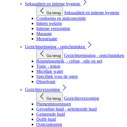
Seksualiteit en intieme hygiene
Seksualiteit en intieme hygiene
Ga terug
Condooms en anticonceptie
Intiem welzijn
Intieme verzorging
Massage
Menstruatie
Gezichtsreiniging - ontschminken
Gezichtsreiniging - ontschminken
Ga terug
Reinigingsmelk, - crème, -olie en gel
Tonic - lotion
Micellair water
Specifiek voor de ogen
Dissolvant
Gezichtsverzorging
Gezichtsverzorging
Ga terug
Pigmentstoornissen
Gevoelige huid - geïrriteerde huid
Gemengde huid
Doffe huid
Oogcontouren