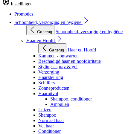
Instellingen
Promoties
Schoonheid, verzorging en hygiëne
Schoonheid, verzorging en hygiëne
Ga terug
Haar en Hoofd
Haar en Hoofd
Ga terug
Kammen - ontwarren
Beschadigd haar en hoofdirritatie
Styling - spray & gel
Verzorging
Haarkleuring
Schilfers
Zonneproducten
Haaruitval
Shampoo, conditioner
Ampullen
Luizen
Shampoo
Normaal haar
Vet haar
Conditioner