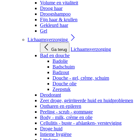
Volume en vitaliteit
Droog haar
Droogshampoo
Fijn haar & krullen
Gekleurd haar
Gel
Lichaamsverzorging
Lichaamsverzorging
Ga terug
Bad en douche
Badolie
Badschuim
Badzout
Douche - gel, crème, schuim
Douche olie
Zeepstuk
Deodorant
Zeer droge, geïrriteerde huid en huidproblemen
Ontharen en epileren
Peeling - scrub - gommage
Body - milk, crème en olie
Cellulitis - buste - afslanken- versteviging
Droge huid
Intieme hygiëne
Littekens