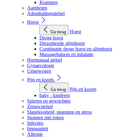
Krampen
Aambeien
Ademhalingsstelsel
Hoest
Hoest
Ga terug
Droge hoest
Diepzittende slijmhoest
Combinatie droge hoest en slijmhoest
Massagebalsem en inhalatie
Hormonaal stelsel
Gynaecologie
Urinewegen
Pijn en koorts
Pijn en koorts
Ga terug
baby - kinderen
Spieren en gewrichten
Zenuwstelsel
Slapeloosheid, spanning en stress
Stoppen met roken
Infecties
Immuniteit
Allergie