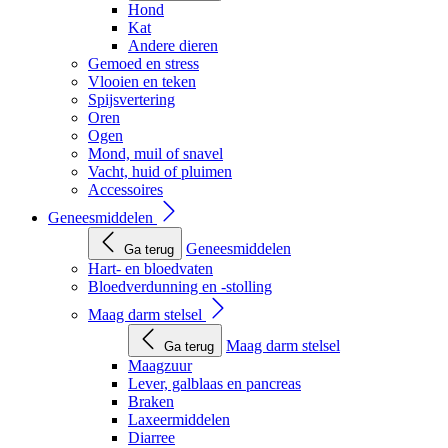
Hond
Kat
Andere dieren
Gemoed en stress
Vlooien en teken
Spijsvertering
Oren
Ogen
Mond, muil of snavel
Vacht, huid of pluimen
Accessoires
Geneesmiddelen
Geneesmiddelen
Ga terug
Hart- en bloedvaten
Bloedverdunning en -stolling
Maag darm stelsel
Maag darm stelsel
Ga terug
Maagzuur
Lever, galblaas en pancreas
Braken
Laxeermiddelen
Diarree