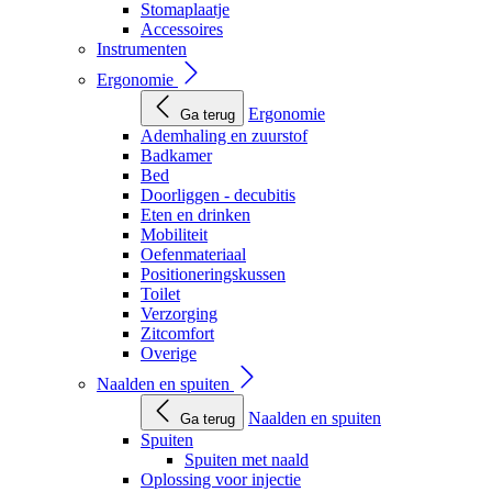
Stomaplaatje
Accessoires
Instrumenten
Ergonomie
Ergonomie
Ga terug
Ademhaling en zuurstof
Badkamer
Bed
Doorliggen - decubitis
Eten en drinken
Mobiliteit
Oefenmateriaal
Positioneringskussen
Toilet
Verzorging
Zitcomfort
Overige
Naalden en spuiten
Naalden en spuiten
Ga terug
Spuiten
Spuiten met naald
Oplossing voor injectie