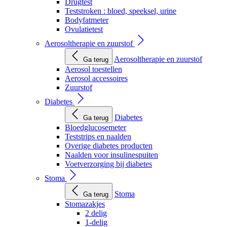
Drugtest
Teststroken : bloed, speeksel, urine
Bodyfatmeter
Ovulatietest
Aerosoltherapie en zuurstof
Aerosoltherapie en zuurstof
Ga terug
Aerosol toestellen
Aerosol accessoires
Zuurstof
Diabetes
Diabetes
Ga terug
Bloedglucosemeter
Teststrips en naalden
Overige diabetes producten
Naalden voor insulinespuiten
Voetverzorging bij diabetes
Stoma
Stoma
Ga terug
Stomazakjes
2 delig
1-delig