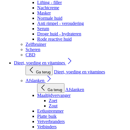
Lifting - filler
Nachtcreme
Masker
Normale huid
Anti rimpel - veroudering
Serum
Droge huid - hydrateren
Rode reactive huid
Zelfbruiner
Scheren
CBD
Dieet, voeding en vitamines
Dieet, voeding en vitamines
Ga terug
Afslanken
Afslanken
Ga terug
Maaltijdvervanger
Zoet
Zout
Eetlustremmer
Platte buik
Vetverbranders
Vetbinders