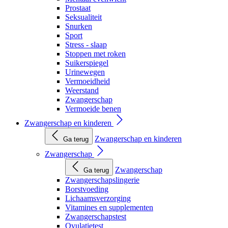
Prostaat
Seksualiteit
Snurken
Sport
Stress - slaap
Stoppen met roken
Suikerspiegel
Urinewegen
Vermoeidheid
Weerstand
Zwangerschap
Vermoeide benen
Zwangerschap en kinderen
Zwangerschap en kinderen
Ga terug
Zwangerschap
Zwangerschap
Ga terug
Zwangerschapslingerie
Borstvoeding
Lichaamsverzorging
Vitamines en supplementen
Zwangerschapstest
Ovulatietest