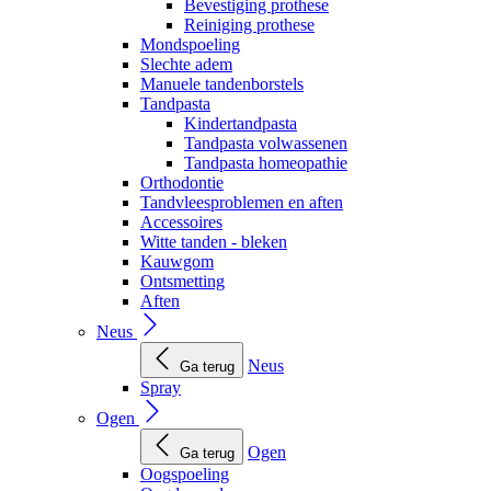
Bevestiging prothese
Reiniging prothese
Mondspoeling
Slechte adem
Manuele tandenborstels
Tandpasta
Kindertandpasta
Tandpasta volwassenen
Tandpasta homeopathie
Orthodontie
Tandvleesproblemen en aften
Accessoires
Witte tanden - bleken
Kauwgom
Ontsmetting
Aften
Neus
Neus
Ga terug
Spray
Ogen
Ogen
Ga terug
Oogspoeling