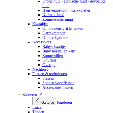
Droge huid - atopische huid - gevoelige
huid
Haarverzorging - melkkorstjes
Normale huid
Zonnebescherming
Kwaaltjes
Om de neus vrij te maken
Darmkrampen
Orale rehydratie
Accessoires
Babyschaartjes
Baby borstel en kam
Zonnebrillen
Knuffels
Overige
Nachtrust
Flessen & toebehoren
Flessen
Spenen voor flessen
Accessoires flessen
Kinderen
Kinderen
Ga terug
Luizen
Tanden