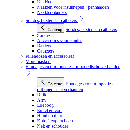
Naalden
Naalden voor insulinepen - pennaalden
Naaldcontainers
Sondes, baxters en catheters
Sondes, baxters en catheters
Ga terug
Sondes
Accessoires voor sondes
Baxters
Catheters
Pillendozen en accessoires
Mondmaskers
Bandages en Orthopedie - orthopedische verbanden
Bandages en Orthopedie -
Ga terug
orthopedische verbanden
Buik
Arm
Elleboog
Enkel en voet
Hand en duim
Knie, heup en been
Nek en schouder