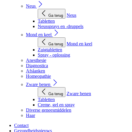
Neus
Neus
Ga terug
Tabletten
Neussprays en -druppels
Mond en keel
Mond en keel
Ga terug
Zuigtabletten
Spray - oplossing
Anesthesie
Diagnostica
Afslanken
Homeopathie
Zware benen
Zware benen
Ga terug
Tabletten
Creme, gel en spray
Diverse geneesmiddelen
Haar
Contact
Gezondheidsnieuws