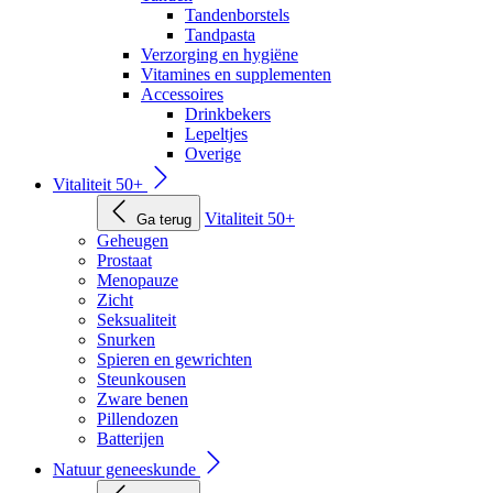
Tandenborstels
Tandpasta
Verzorging en hygiëne
Vitamines en supplementen
Accessoires
Drinkbekers
Lepeltjes
Overige
Vitaliteit 50+
Vitaliteit 50+
Ga terug
Geheugen
Prostaat
Menopauze
Zicht
Seksualiteit
Snurken
Spieren en gewrichten
Steunkousen
Zware benen
Pillendozen
Batterijen
Natuur geneeskunde