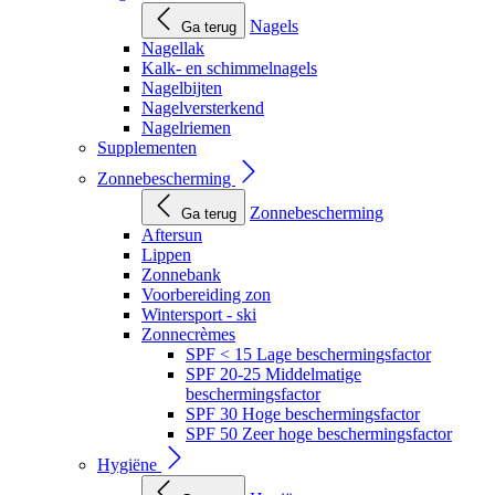
Nagels
Ga terug
Nagellak
Kalk- en schimmelnagels
Nagelbijten
Nagelversterkend
Nagelriemen
Supplementen
Zonnebescherming
Zonnebescherming
Ga terug
Aftersun
Lippen
Zonnebank
Voorbereiding zon
Wintersport - ski
Zonnecrèmes
SPF < 15 Lage beschermingsfactor
SPF 20-25 Middelmatige
beschermingsfactor
SPF 30 Hoge beschermingsfactor
SPF 50 Zeer hoge beschermingsfactor
Hygiëne