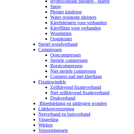
Hydrocolloïde pleisters - blaren
Spray
Pleister kinderen
Water resistente pleisters
Kleefpleisters voor verbanden
Kleeffilms voor verbanden
Wondstrips
Oogpleister
Steriel wondverband
Compressen
Oogcompressen
Steriele compressen
Borstcompressen
Niet steriele compressen
Compres pad met kleeflaag
Fixatiewindels
Zelfklevend fixatieverband
Niet zelfklevend fixatieverband
Drukverband
Bloedstelping en uitdrogen wonden
Littekenverzorging
Netverband en buisverband
Vingerling
Wieken
Verzorgingssets