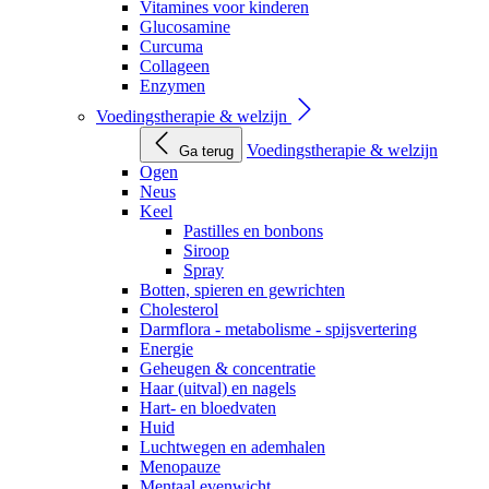
Vitamines voor kinderen
Glucosamine
Curcuma
Collageen
Enzymen
Voedingstherapie & welzijn
Voedingstherapie & welzijn
Ga terug
Ogen
Neus
Keel
Pastilles en bonbons
Siroop
Spray
Botten, spieren en gewrichten
Cholesterol
Darmflora - metabolisme - spijsvertering
Energie
Geheugen & concentratie
Haar (uitval) en nagels
Hart- en bloedvaten
Huid
Luchtwegen en ademhalen
Menopauze
Mentaal evenwicht