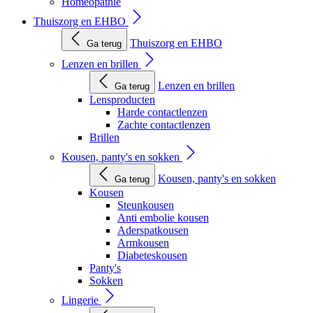
Homeopathie
Thuiszorg en EHBO
Thuiszorg en EHBO
Ga terug
Lenzen en brillen
Lenzen en brillen
Ga terug
Lensproducten
Harde contactlenzen
Zachte contactlenzen
Brillen
Kousen, panty's en sokken
Kousen, panty's en sokken
Ga terug
Kousen
Steunkousen
Anti embolie kousen
Aderspatkousen
Armkousen
Diabeteskousen
Panty's
Sokken
Lingerie