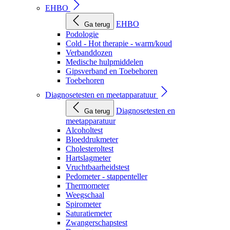
EHBO
EHBO
Ga terug
Podologie
Cold - Hot therapie - warm/koud
Verbanddozen
Medische hulpmiddelen
Gipsverband en Toebehoren
Toebehoren
Diagnosetesten en meetapparatuur
Diagnosetesten en
Ga terug
meetapparatuur
Alcoholtest
Bloeddrukmeter
Cholesteroltest
Hartslagmeter
Vruchtbaarheidstest
Pedometer - stappenteller
Thermometer
Weegschaal
Spirometer
Saturatiemeter
Zwangerschapstest