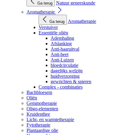
Natuur geneeskunde
Ga terug
Aromatherapie
Aromatherapie
Ga terug
Verstuiver
Essentiële oliën
Ademhaling
Afslanking
Anti-haaruitval
Anti-beet
Anti-Luizen
bloedcirculatie
dagelijks welzijn
huidverzorging
gewrichten & spieren
Complex - combinaties
Bachbloesem
Oliën
Gemmotherapie
Oligo-elementen
Kruidenthee
Licht- en warmtetherapie
Fytotherapie
Plantaardige olie