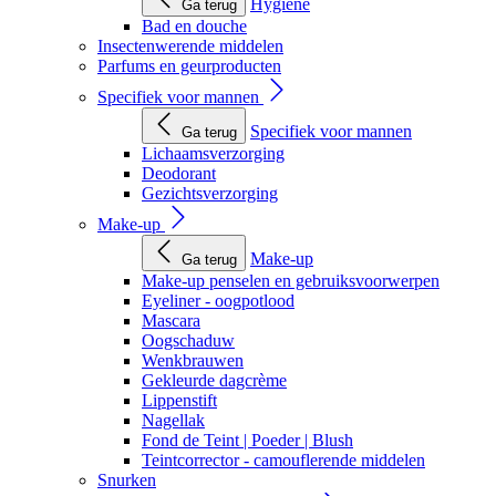
Hygiëne
Ga terug
Bad en douche
Insectenwerende middelen
Parfums en geurproducten
Specifiek voor mannen
Specifiek voor mannen
Ga terug
Lichaamsverzorging
Deodorant
Gezichtsverzorging
Make-up
Make-up
Ga terug
Make-up penselen en gebruiksvoorwerpen
Eyeliner - oogpotlood
Mascara
Oogschaduw
Wenkbrauwen
Gekleurde dagcrème
Lippenstift
Nagellak
Fond de Teint | Poeder | Blush
Teintcorrector - camouflerende middelen
Snurken