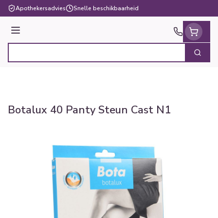
Ga naar de inhoud
Apothekersadvies
Snelle beschikbaarheid
Menu
Zoek
Product, merk, categorie...
Botalux 40 Panty Steun Cast N1