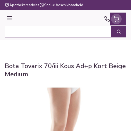
Ga naar de inhoud
Apothekersadvies
Snelle beschikbaarheid
Menu
Zoek
Product, merk, categorie...
Bota Tovarix 70/iii Kous Ad+p Kort Beige
Medium