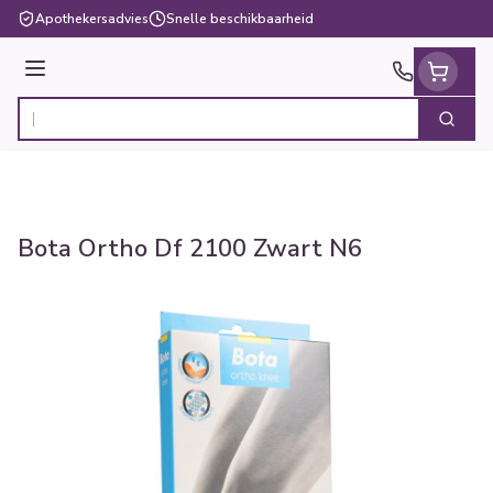
Ga naar de inhoud
Apothekersadvies
Snelle beschikbaarheid
Menu
Zoek
Product, merk, categorie...
Bota Ortho Df 2100 Zwart N6