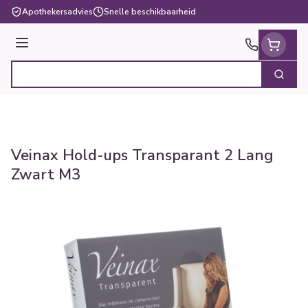
Ga naar de inhoud
Apothekersadvies
Snelle beschikbaarheid
Menu
Zoek
Product, merk, categorie...
Veinax Hold-ups Transparant 2 Lang
Zwart M3